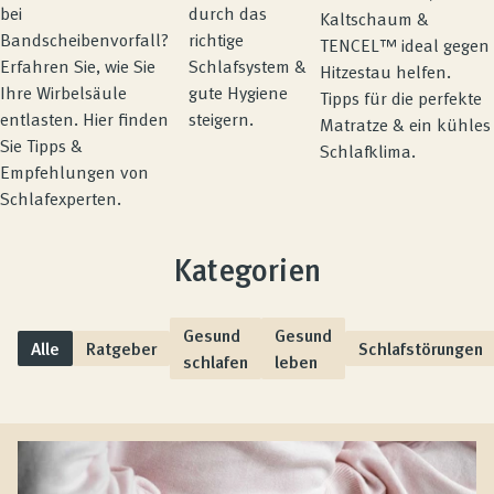
durch das
bei
Kaltschaum &
richtige
Bandscheibenvorfall?
TENCEL™ ideal gegen
Schlafsystem &
Erfahren Sie, wie Sie
Hitzestau helfen.
gute Hygiene
Ihre Wirbelsäule
Tipps für die perfekte
steigern.
entlasten. Hier finden
Matratze & ein kühles
Sie Tipps &
Schlafklima.
Empfehlungen von
Schlafexperten.
Kategorien
Gesund
Gesund
Alle
Ratgeber
Schlafstörungen
schlafen
leben