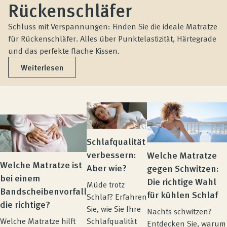
Produktberatung
Rückenschläfer
Schluss mit Verspannungen: Finden Sie die ideale Matratze
Unternehmen
für Rückenschläfer. Alles über Punktelastizität, Härtegrade
und das perfekte flache Kissen.
Weiterlesen
Kontakt
Magazin
Schlafqualität
verbessern:
Welche Matratze
Welche Matratze ist
Aber wie?
gegen Schwitzen:
bei einem
Die richtige Wahl
Müde trotz
Bandscheibenvorfall
für kühlen Schlaf
Schlaf? Erfahren
die richtige?
Sie, wie Sie Ihre
Nachts schwitzen?
Schlafqualität
Welche Matratze hilft
Entdecken Sie, warum