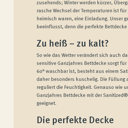
zusehends; Winter werden kürzer, Über
rasche Wechsel der Temperaturen ist für 
heimisch waren, eine Einladung. Unser g
beeinflusst, denn die perfekte Bettdec
Zu heiß – zu kalt?
So wie das Wetter verändert sich auch 
sensitive Ganzjahres Bettdecke sorgt für 
60° waschbar ist, besteht aus einem Sa
daher besonders kuschelig. Die Füllung 
reguliert die Feuchtigkeit. Genauso wie 
Ganzjahres Bettdecke mit der Sanitized®
Wenatex Schlafberatung
geeignet.
Produktberatung zu Hause, im Store oder
Die perfekte Decke
online!