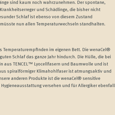
gänge sind kaum noch wahrzunehmen. Der spontane,
Krankheitserreger und Schädlinge, die bisher nicht
esunder Schlaf ist ebenso von diesem Zustand
ke müsste nun allen Temperaturwechseln standhalten.
das Temperaturempfinden im eigenen Bett. Die wenaCel®
guten Schlaf das ganze Jahr hindurch. Die Hülle, die bei
tin aus TENCEL™ Lyocellfasern und Baumwolle und ist
aus spiralförmiger Klimahohlfaser ist atmungsaktiv und
unsere anderen Produkte ist die wenaCel® sensitive
 Hygieneausstattung versehen und für Allergiker ebenfall