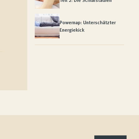
Teil 2: Die Schlafstadien
Powernap: Unterschätzter
Energiekick