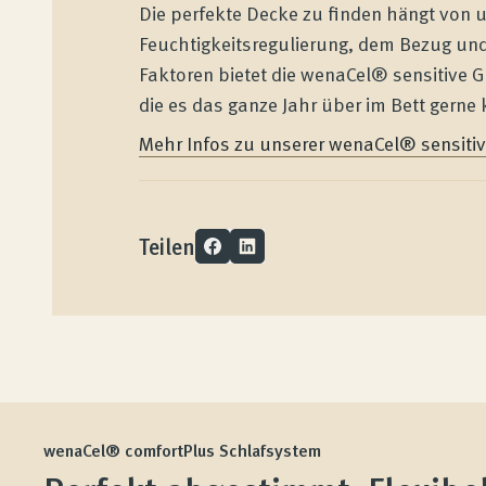
Die perfekte Decke zu finden hängt von u
Feuchtigkeitsregulierung, dem Bezug un
Produkte
Faktoren bietet die wenaCel® sensitive G
die es das ganze Jahr über im Bett gern
Qualität und Garantie
Mehr Infos zu unserer wenaCel® sensitive
Kundenbewertungen
Teilen
Produktberatung
Unternehmen
Kontakt
wenaCel® comfortPlus Schlafsystem