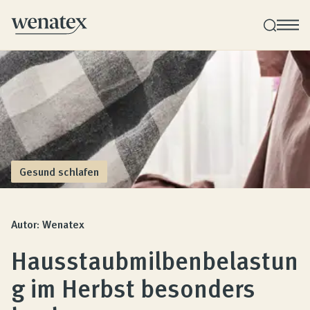
Wenatex Schlafberatung
Produktberatung zu Hause, im Store oder online!
Produkte
Gesund schlafen
Qualität und Garantie
Autor: Wenatex
Hausstaubmilbenbelastun
Kundenbewertungen
g im Herbst besonders