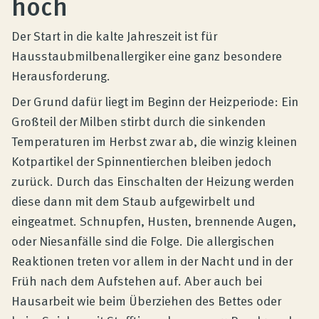
hoch
Produktberatung
Der Start in die kalte Jahreszeit ist für
Unternehmen
Hausstaubmilbenallergiker eine ganz besondere
Herausforderung.
Der Grund dafür liegt im Beginn der Heizperiode: Ein
Kontakt
Großteil der Milben stirbt durch die sinkenden
Temperaturen im Herbst zwar ab, die winzig kleinen
Magazin
Kotpartikel der Spinnentierchen bleiben jedoch
zurück. Durch das Einschalten der Heizung werden
diese dann mit dem Staub aufgewirbelt und
eingeatmet. Schnupfen, Husten, brennende Augen,
oder Niesanfälle sind die Folge. Die allergischen
Reaktionen treten vor allem in der Nacht und in der
Früh nach dem Aufstehen auf. Aber auch bei
Hausarbeit wie beim Überziehen des Bettes oder