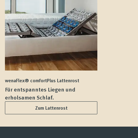
wenaFlex® comfortPlus Lattenrost
we
Für entspanntes Liegen und
F
erholsamen Schlaf.
L
Zum Lattenrost