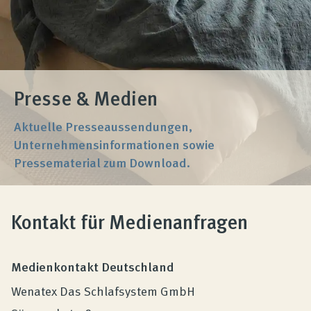
Produktberatung
Unternehmen
Presse & Medien
Kontakt
Aktuelle Presseaussendungen,
Unternehmensinformationen sowie
Magazin
Pressematerial zum Download.
Kontakt für Medienanfragen
Medienkontakt Deutschland
Wenatex Das Schlafsystem GmbH