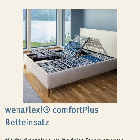
wenaFlexl® comfortPlus
Betteinsatz
Mit dreidimensional vollflexiblen Federelementen,