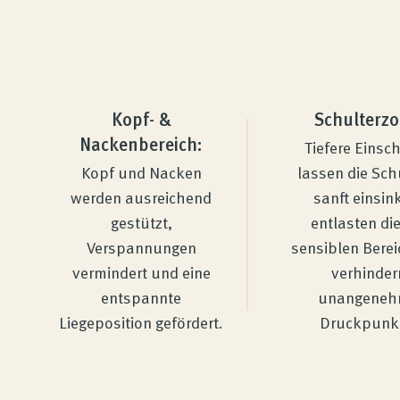
Kundenbewertungen
Produktberatung
Kopf- &
Schulterzo
Nackenbereich:
Tiefere Einsch
Kopf und Nacken
lassen die Sch
Unternehmen
werden ausreichend
sanft einsin
gestützt,
entlasten di
Kontakt
Verspannungen
sensiblen Bere
vermindert und eine
verhinder
entspannte
unangene
Magazin
Liegeposition gefördert.
Druckpunk