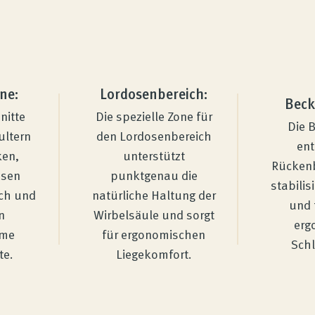
ne:
Lordosenbereich:
Beck
nitte
Die spezielle Zone für
Die 
ultern
den Lordosenbereich
ent
ken,
unterstützt
Rückenb
esen
punktgenau die
stabilis
ich und
natürliche Haltung der
und 
n
Wirbelsäule und sorgt
erg
hme
für ergonomischen
Schl
te.
Liegekomfort.