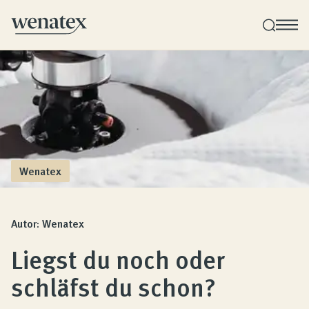
Wenatex Schlafberatung
Produktberatung zu Hause, im Store oder online!
Produkte
Wenatex
Qualität und Garantie
Autor: Wenatex
Liegst du noch oder
Kundenbewertungen
schläfst du schon?