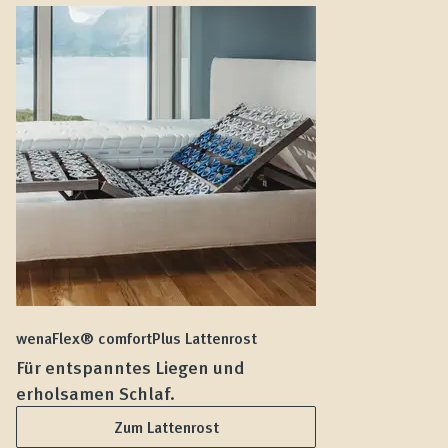
wenaFlex® comfortPlus Lattenrost
we
Für entspanntes Liegen und
F
erholsamen Schlaf.
L
Zum Lattenrost