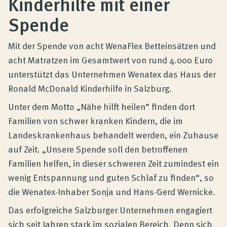
Kinderhilfe mit einer
Produktberatung
Spende
Unternehmen
Mit der Spende von acht WenaFlex Betteinsätzen und
acht Matratzen im Gesamtwert von rund 4.000 Euro
unterstützt das Unternehmen Wenatex das Haus der
Kontakt
Ronald McDonald Kinderhilfe in Salzburg.
Unter dem Motto „Nähe hilft heilen“ finden dort
Magazin
Familien von schwer kranken Kindern, die im
Landeskrankenhaus behandelt werden, ein Zuhause
auf Zeit. „Unsere Spende soll den betroffenen
Familien helfen, in dieser schweren Zeit zumindest ein
wenig Entspannung und guten Schlaf zu finden“, so
die Wenatex-Inhaber Sonja und Hans-Gerd Wernicke.
Das erfolgreiche Salzburger Unternehmen engagiert
sich seit Jahren stark im sozialen Bereich. Denn sich