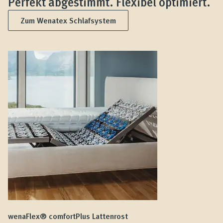
Perfekt abgestimmt. Flexibel optimiert.
Zum Wenatex Schlafsystem
wenaFlex® comfortPlus Lattenrost
we