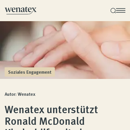
Wenatex Schlafberatung
Produktberatung zu Hause, im Store oder online!
Produkte
Soziales Engagement
Qualität und Garantie
Autor: Wenatex
Wenatex unterstützt
Kundenbewertungen
Ronald McDonald