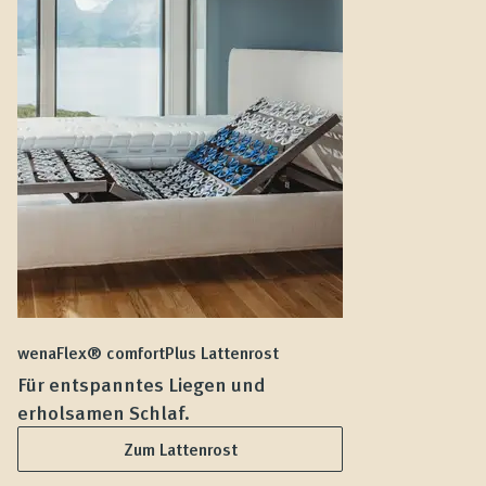
wenaFlex® comfortPlus Lattenrost
we
Für entspanntes Liegen und
F
erholsamen Schlaf.
L
Zum Lattenrost