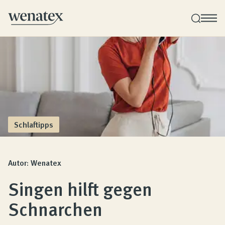
Wenatex Schlafberatung
Produktberatung zu Hause, im Store oder online!
Produkte
Schlaftipps
Qualität und Garantie
Autor: Wenatex
Singen hilft gegen
Kundenbewertungen
Schnarchen