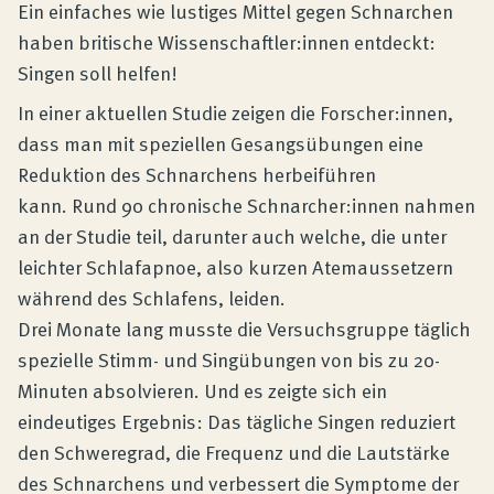
Produktberatung
Ein einfaches wie lustiges Mittel gegen Schnarchen
haben britische Wissenschaftler:innen entdeckt:
Singen soll helfen!
Unternehmen
In einer aktuellen Studie zeigen die Forscher:innen,
dass man mit speziellen Gesangsübungen eine
Kontakt
Reduktion des Schnarchens herbeiführen
kann. Rund 90 chronische Schnarcher:innen nahmen
an der Studie teil, darunter auch welche, die unter
Magazin
leichter Schlafapnoe, also kurzen Atemaussetzern
während des Schlafens, leiden.
Drei Monate lang musste die Versuchsgruppe täglich
spezielle Stimm- und Singübungen von bis zu 20-
Minuten absolvieren. Und es zeigte sich ein
eindeutiges Ergebnis: Das tägliche Singen reduziert
den Schweregrad, die Frequenz und die Lautstärke
des Schnarchens und verbessert die Symptome der