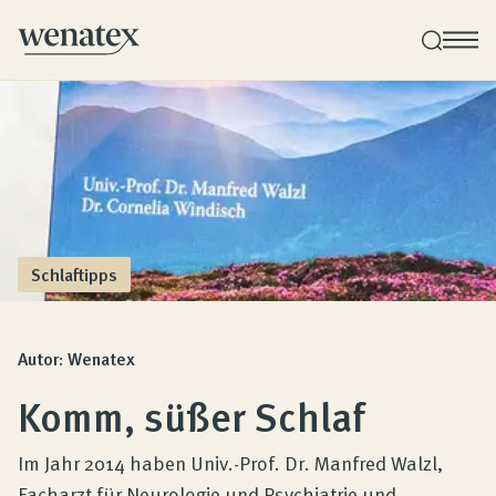
Wenatex Schlafberatung
Produktberatung zu Hause, im Store oder online!
Produkte
Schlaftipps
Qualität und Garantie
Autor: Wenatex
Komm, süßer Schlaf
Kundenbewertungen
Im Jahr 2014 haben Univ.-Prof. Dr. Manfred Walzl,
Facharzt für Neurologie und Psychiatrie und