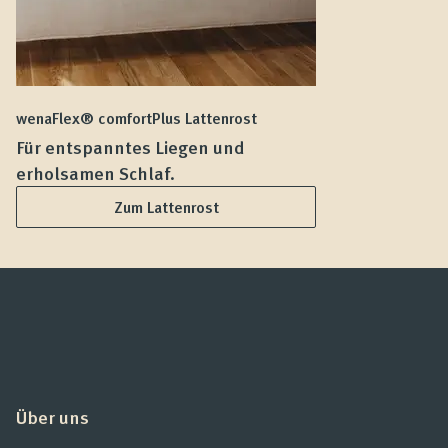
wenaFlex® comfortPlus Lattenrost
we
Für entspanntes Liegen und
F
erholsamen Schlaf.
L
Zum Lattenrost
Über uns