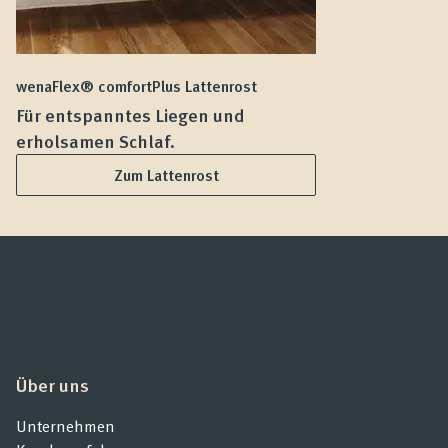
wenaFlex® comfortPlus Lattenrost
we
Für entspanntes Liegen und
F
erholsamen Schlaf.
L
Zum Lattenrost
Über uns
Unternehmen