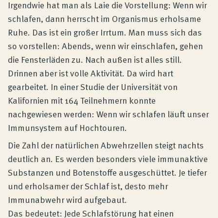
Produktberatung
Irgendwie hat man als Laie die Vorstellung: Wenn wir
schlafen, dann herrscht im Organismus erholsame
Ruhe. Das ist ein großer Irrtum. Man muss sich das
Unternehmen
so vorstellen: Abends, wenn wir einschlafen, gehen
die Fensterläden zu. Nach außen ist alles still.
Kontakt
Drinnen aber ist volle Aktivität. Da wird hart
gearbeitet. In einer Studie der Universität von
Kalifornien mit 164 Teilnehmern konnte
Magazin
nachgewiesen werden: Wenn wir schlafen läuft unser
Immunsystem auf Hochtouren.
Die Zahl der natürlichen Abwehrzellen steigt nachts
deutlich an. Es werden besonders viele immunaktive
Substanzen und Botenstoffe ausgeschüttet. Je tiefer
und erholsamer der Schlaf ist, desto mehr
Immunabwehr wird aufgebaut.
Das bedeutet: Jede Schlafstörung hat einen