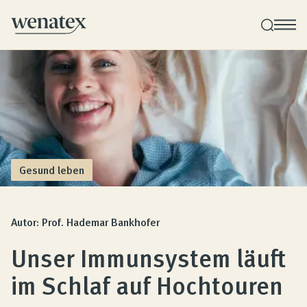
Wenatex Schlafberatung
Produktberatung zu Hause, im Store oder online!
Produkte
Gesund leben
Qualität und Garantie
Autor: Prof. Hademar Bankhofer
Unser Immunsystem läuft
Kundenbewertungen
im Schlaf auf Hochtouren