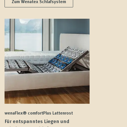
Zum Wenatex Schlafsystem
wenaFlex® comfortPlus Lattenrost
we
Für entspanntes Liegen und
F