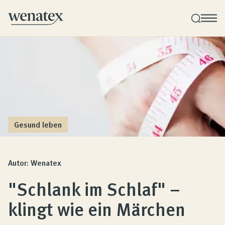
Wenatex Schlafberatung
Produktberatung zu Hause, im Store oder online!
Produkte
Gesund leben
Qualität und Garantie
Autor: Wenatex
"Schlank im Schlaf" –
Kundenbewertungen
klingt wie ein Märchen