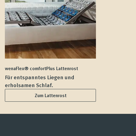
wenaFlex® comfortPlus Lattenrost
we
Für entspanntes Liegen und
F
erholsamen Schlaf.
L
Zum Lattenrost