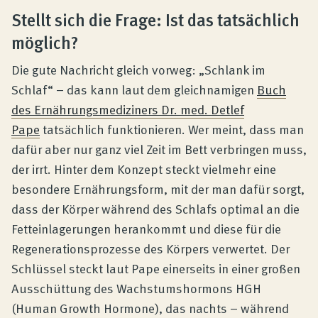
Produktberatung
Stellt sich die Frage: Ist das tatsächlich
möglich?
Unternehmen
Die gute Nachricht gleich vorweg: „Schlank im
Schlaf“ – das kann laut dem gleichnamigen
Buch
Kontakt
des Ernährungsmediziners Dr. med. Detlef
Pape
tatsächlich funktionieren. Wer meint, dass man
dafür aber nur ganz viel Zeit im Bett verbringen muss,
Magazin
der irrt. Hinter dem Konzept steckt vielmehr eine
besondere Ernährungsform, mit der man dafür sorgt,
dass der Körper während des Schlafs optimal an die
Fetteinlagerungen herankommt und diese für die
Regenerationsprozesse des Körpers verwertet. Der
Schlüssel steckt laut Pape einerseits in einer großen
Ausschüttung des Wachstumshormons HGH
(Human Growth Hormone), das nachts – während