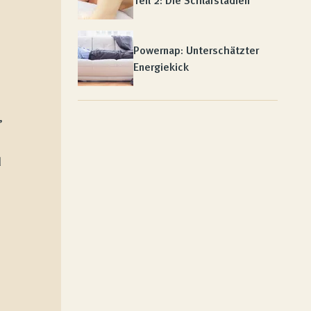
Teil 2: Die Schlafstadien
Powernap: Unterschätzter
Energiekick
,
d