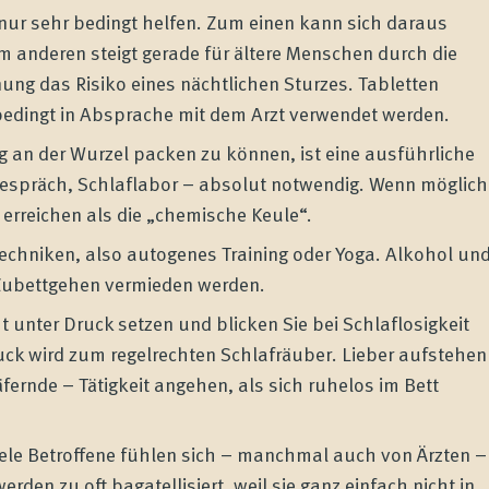
 nur sehr bedingt helfen. Zum einen kann sich daraus
m anderen steigt gerade für ältere Menschen durch die
 das Risiko eines nächtlichen Sturzes. Tabletten
nbedingt in Absprache mit dem Arzt verwendet werden.
ng an der Wurzel packen zu können, ist eine ausführliche
Gespräch, Schlaflabor – absolut notwendig. Wenn möglich
erreichen als die „chemische Keule“.
chniken, also autogenes Training oder Yoga. Alkohol un
 Zubettgehen vermieden werden.
t unter Druck setzen und blicken Sie bei Schlaflosigkeit
ruck wird zum regelrechten Schlafräuber. Lieber aufstehen
ernde – Tätigkeit angehen, als sich ruhelos im Bett
ele Betroffene fühlen sich – manchmal auch von Ärzten –
en zu oft bagatellisiert, weil sie ganz einfach nicht in