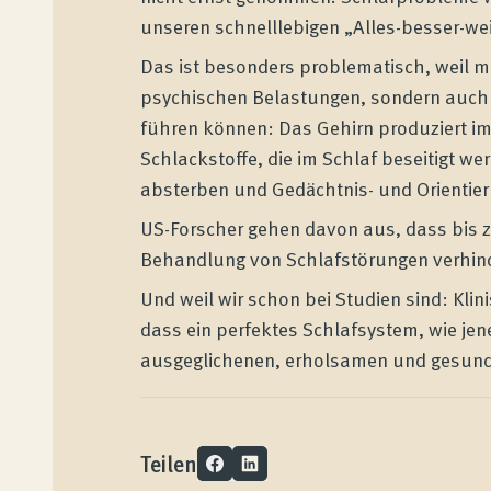
unseren schnelllebigen „Alles-besser-w
Das ist besonders problematisch, weil 
psychischen Belastungen, sondern auch
führen können: Das Gehirn produziert im
Wenatex Schlafberatung
Schlackstoffe, die im Schlaf beseitigt we
Produktberatung zu Hause, im Store oder
absterben und Gedächtnis- und Orientier
online!
US-Forscher gehen davon aus, dass bis 
Behandlung von Schlafstörungen verhin
Und weil wir schon bei Studien sind: Kl
Produkte
dass ein perfektes Schlafsystem, wie jen
ausgeglichenen, erholsamen und gesundh
Qualität und Garantie
Teilen
Kundenbewertungen