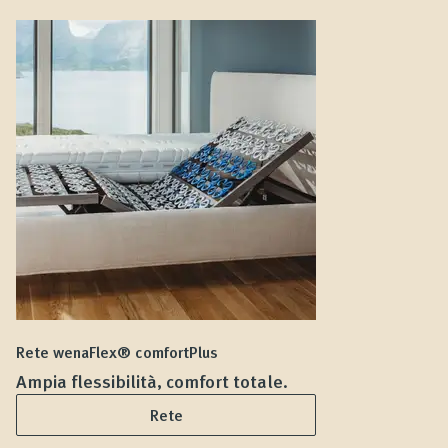
Rete wenaFlex® comfortPlus
Ma
Ampia flessibilità, comfort totale.
D
Rete