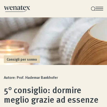
Consulenza sul sonno Wenatex
Consulenza sui prodotti personale a domicilio o
online!
Consigli per sonno
Prodotti
Autore: Prof. Hademar Bankhofer
Qualità e Garanzia
5° consiglio: dormire
meglio grazie ad essenze
Opinioni dei clienti