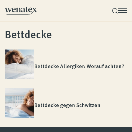
Bettdecke
Wenatex Schlafberatung
Produktberatung zu Hause oder online!
Bettdecke Allergiker: Worauf achten?
Produkte
Qualität und Garantie
Bettdecke gegen Schwitzen
Kundenbewertungen