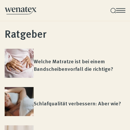
Ratgeber
Wenatex Schlafberatung
Produktberatung zu Hause oder online!
Welche Matratze ist bei einem
Produkte
Bandscheibenvorfall die richtige?
Qualität und Garantie
Schlafqualität verbessern: Aber wie?
Kundenbewertungen