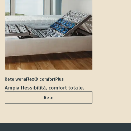
Rete wenaFlex® comfortPlus
Ma
Ampia flessibilità, comfort totale.
D
Rete