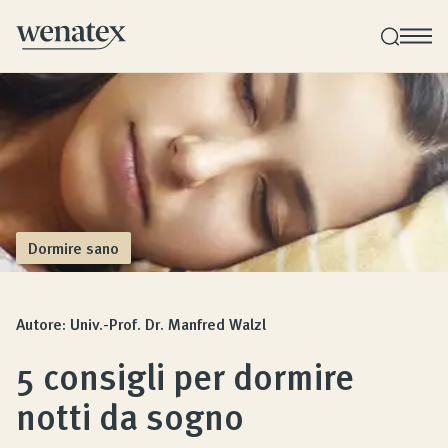
Consulenza sul sonno Wenatex
Consulenza sui prodotti personale a domicilio o
online!
Dormire sano
Prodotti
Autore: Univ.-Prof. Dr. Manfred Walzl
Qualità e Garanzia
5 consigli per dormire
notti da sogno
Opinioni dei clienti