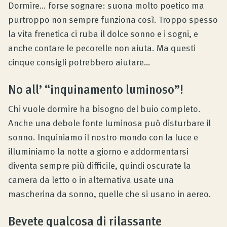
Dormire… forse sognare: suona molto poetico ma
Consulenza prodotto
purtroppo non sempre funziona così. Troppo spesso
la vita frenetica ci ruba il dolce sonno e i sogni, e
anche contare le pecorelle non aiuta. Ma questi
Azienda
cinque consigli potrebbero aiutare…
Contatto
No all’ “inquinamento luminoso”!
Chi vuole dormire ha bisogno del buio completo.
Anche una debole fonte luminosa può disturbare il
Rivista
sonno. Inquiniamo il nostro mondo con la luce e
illuminiamo la notte a giorno e addormentarsi
diventa sempre più difficile, quindi oscurate la
camera da letto o in alternativa usate una
mascherina da sonno, quelle che si usano in aereo.
Bevete qualcosa di rilassante