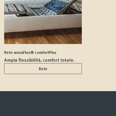
Rete wenaFlex® comfortPlus
Ma
Ampia flessibilità, comfort totale.
D
Rete