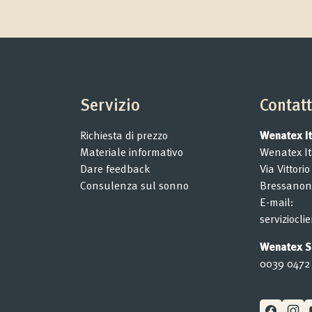
Servizio
Contat
Richiesta di prezzo
Wenatex Ita
Materiale informativo
Wenatex Ita
Dare feedback
Via Vittori
Consulenza sul sonno
Bressanon
E-mail:
serviziocl
Wenatex Se
0039 0472