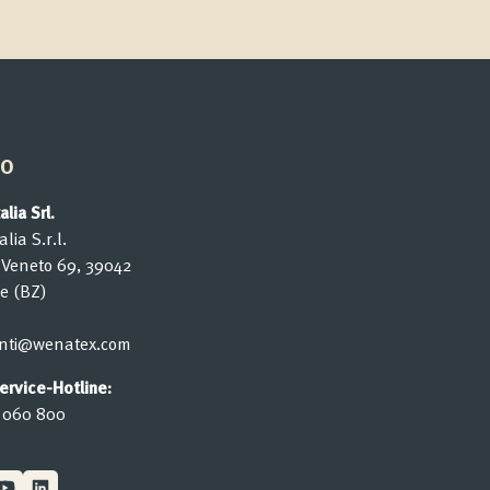
to
lia Srl.
lia S.r.l.
o Veneto 69, 39042
e (BZ)
ienti@wenatex.com
rvice-Hotline:
 060 800