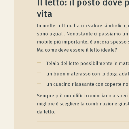
Il letto: il posto dove
vita
Consulenza sul sonno Wenatex
In molte culture ha un valore simbolico, 
Consulenza sui prodotti personale a domicilio o
sono uguali. Nonostante ci passiamo un ter
online!
mobile più importante, è ancora spesso s
Ma come deve essere il letto ideale?
Prodotti
Telaio del letto possibilmente in mater
un buon materasso con la doga adat
Qualità e Garanzia
un cuscino rilassante con coperte n
Sempre più mobilifici cominciano a special
Opinioni dei clienti
migliore è scegliere la combinazione giusta
da letto.
Consulenza prodotto