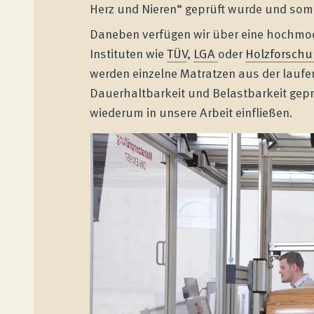
Herz und Nieren“ geprüft wurde und somi
Daneben verfügen wir über eine hochmo
Instituten wie
TÜV
,
LGA
oder
Holzforschu
werden einzelne Matratzen aus der lauf
Dauerhaltbarkeit und Belastbarkeit geprü
wiederum in unsere Arbeit einfließen.
Wenatex Schlafberatung
Produktberatung zu Hause oder online!
Produkte
Qualität und Garantie