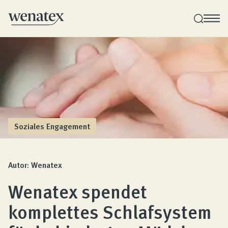
Wenatex Schlafberatung
Produktberatung zu Hause oder online!
Produkte
Soziales Engagement
Qualität und Garantie
Autor: Wenatex
Wenatex spendet
Kundenbewertungen
komplettes Schlafsystem