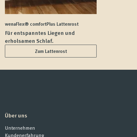
wenaFlex® comfortPlus Lattenrost
we
Für entspanntes Liegen und
F
erholsamen Schlaf.
L
Zum Lattenrost
Über uns
Unternehmen
Kundenerfahrung