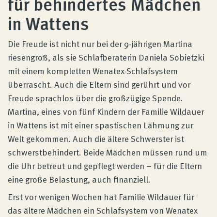
für behindertes Mädchen
Produktberatung
in Wattens
Unternehmen
Die Freude ist nicht nur bei der 9-jährigen Martina
riesengroß, als sie Schlafberaterin Daniela Sobietzki
mit einem kompletten Wenatex-Schlafsystem
Kontakt
überrascht. Auch die Eltern sind gerührt und vor
Freude sprachlos über die großzügige Spende.
Magazin
Martina, eines von fünf Kindern der Familie Wildauer
in Wattens ist mit einer spastischen Lähmung zur
Welt gekommen. Auch die ältere Schwerster ist
schwerstbehindert. Beide Mädchen müssen rund um
die Uhr betreut und gepflegt werden – für die Eltern
eine große Belastung, auch finanziell.
Erst vor wenigen Wochen hat Familie Wildauer für
das ältere Mädchen ein Schlafsystem von Wenatex