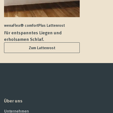
wenaFlex® comfortPlus Lattenrost
we
Für entspanntes Liegen und
F
erholsamen Schlaf.
L
Zum Lattenrost
Über uns
Unternehmen