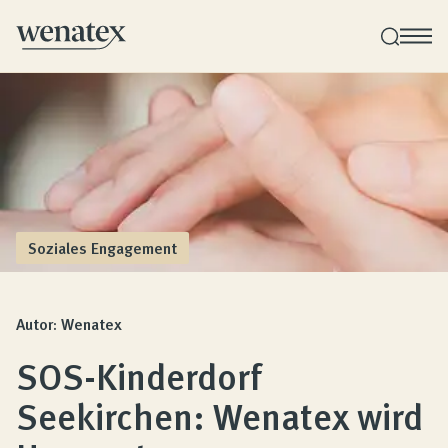
Wenatex Schlafberatung
Produktberatung zu Hause oder online!
Produkte
Soziales Engagement
Qualität und Garantie
Autor: Wenatex
SOS-Kinderdorf
Kundenbewertungen
Seekirchen: Wenatex wird