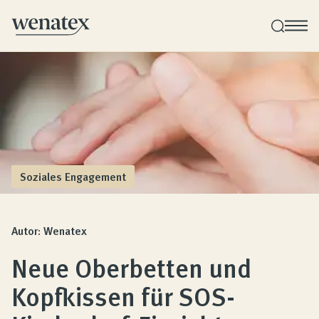
Wenatex Schlafberatung
Produktberatung zu Hause oder online!
Produkte
Soziales Engagement
Qualität und Garantie
Autor: Wenatex
Neue Oberbetten und
Kundenbewertungen
Kopfkissen für SOS-