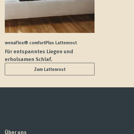
wenaFlex® comfortPlus Lattenrost
we
Für entspanntes Liegen und
F
erholsamen Schlaf.
L
Zum Lattenrost
Über uns