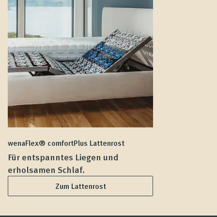
wenaFlex® comfortPlus Lattenrost
we
Für entspanntes Liegen und
F
erholsamen Schlaf.
L
Zum Lattenrost