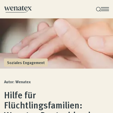
Wenatex Schlafberatung
Produktberatung zu Hause oder online!
Produkte
Soziales Engagement
Qualität und Garantie
Autor: Wenatex
Hilfe für
Kundenbewertungen
Flüchtlingsfamilien: