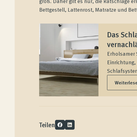
groß. Daher gilt es nur, die Ratschläge 
Bettgestell, Lattenrost, Matratze und B
Wenatex Schlafberatung
Das Schla
Produktberatung zu Hause oder online!
vernachl
Erholsamer 
Produkte
Einrichtung,
Schlafsystem
Qualität und Garantie
Weiterles
Kundenbewertungen
Teilen
Produktberatung