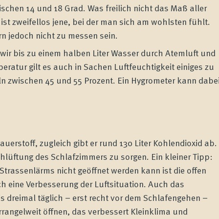
schen 14 und 18 Grad. Was freilich nicht das Maß aller
ist zweifellos jene, bei der man sich am wohlsten fühlt.
rn jedoch nicht zu messen sein.
 wir bis zu einem halben Liter Wasser durch Atemluft und
eratur gilt es auch in Sachen Luftfeuchtigkeit einiges zu
n zwischen 45 und 55 Prozent. Ein Hygrometer kann dabe
uerstoff, zugleich gibt er rund 130 Liter Kohlendioxid ab.
hlüftung des Schlafzimmers zu sorgen. Ein kleiner Tipp:
trassenlärms nicht geöffnet werden kann ist die offen
eine Verbesserung der Luftsituation. Auch das
is dreimal täglich – erst recht vor dem Schlafengehen –
errangelweit öffnen, das verbessert Kleinklima und