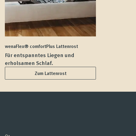
wenaFlex® comfortPlus Lattenrost
we
Für entspanntes Liegen und
F
erholsamen Schlaf.
L
Zum Lattenrost