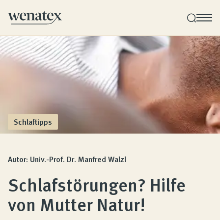
Wenatex Schlafberatung
Produktberatung zu Hause oder online!
Produkte
Schlaftipps
Qualität und Garantie
Autor: Univ.-Prof. Dr. Manfred Walzl
Schlafstörungen? Hilfe
Kundenbewertungen
von Mutter Natur!