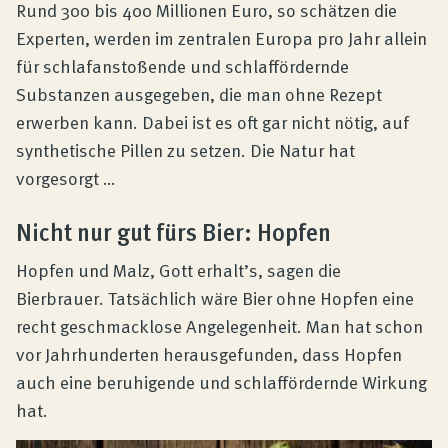
Produktberatung
Rund 300 bis 400 Millionen Euro, so schätzen die
Experten, werden im zentralen Europa pro Jahr allein
für schlafanstoßende und schlaffördernde
Unternehmen
Substanzen ausgegeben, die man ohne Rezept
erwerben kann. Dabei ist es oft gar nicht nötig, auf
Kontakt
synthetische Pillen zu setzen. Die Natur hat
vorgesorgt …
Magazin
Nicht nur gut fürs Bier: Hopfen
Hopfen und Malz, Gott erhalt’s, sagen die
Bierbrauer. Tatsächlich wäre Bier ohne Hopfen eine
recht geschmacklose Angelegenheit. Man hat schon
vor Jahrhunderten herausgefunden, dass Hopfen
auch eine beruhigende und schlaffördernde Wirkung
hat.