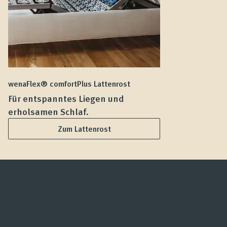
wenaFlex® comfortPlus Lattenrost
we
Für entspanntes Liegen und
F
erholsamen Schlaf.
L
Zum Lattenrost