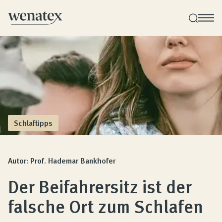
Wenatex Schlafberatung
Produktberatung zu Hause oder online!
Produkte
Schlaftipps
Qualität und Garantie
Autor: Prof. Hademar Bankhofer
Der Beifahrersitz ist der
Kundenbewertungen
falsche Ort zum Schlafen