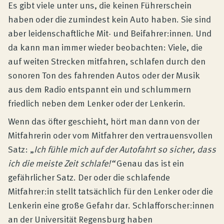
Produktberatung
Es gibt viele unter uns, die keinen Führerschein
haben oder die zumindest kein Auto haben. Sie sind
aber leidenschaftliche Mit- und Beifahrer:innen. Und
Unternehmen
da kann man immer wieder beobachten: Viele, die
auf weiten Strecken mitfahren, schlafen durch den
Kontakt
sonoren Ton des fahrenden Autos oder der Musik
aus dem Radio entspannt ein und schlummern
friedlich neben dem Lenker oder der Lenkerin.
Magazin
Wenn das öfter geschieht, hört man dann von der
Mitfahrerin oder vom Mitfahrer den vertrauensvollen
Satz: „
Ich fühle mich auf der Autofahrt so sicher, dass
ich die meiste Zeit schlafe!“
Genau das ist ein
gefährlicher Satz. Der oder die schlafende
Mitfahrer:in stellt tatsächlich für den Lenker oder die
Lenkerin eine große Gefahr dar. Schlafforscher:innen
an der Universität Regensburg haben