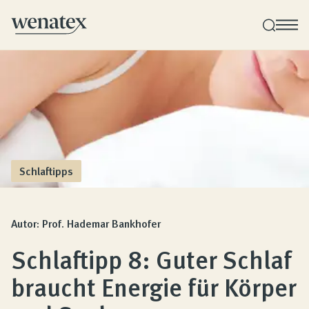
Wenatex Schlafberatung
Produktberatung zu Hause oder online!
Produkte
Schlaftipps
Qualität und Garantie
Autor: Prof. Hademar Bankhofer
Schlaftipp 8: Guter Schlaf
Kundenbewertungen
braucht Energie für Körper