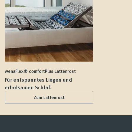
wenaFlex® comfortPlus Lattenrost
we
Für entspanntes Liegen und
F
erholsamen Schlaf.
L
Zum Lattenrost