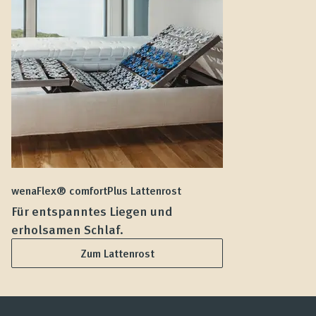
wenaFlex® comfortPlus Lattenrost
we
Für entspanntes Liegen und
F
erholsamen Schlaf.
L
Zum Lattenrost