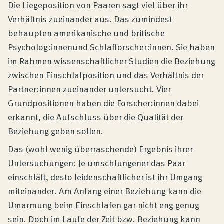
Produktberatung
Die Liegeposition von Paaren sagt viel über ihr
Verhältnis zueinander aus. Das zumindest
behaupten amerikanische und britische
Unternehmen
Psycholog:innenund Schlafforscher:innen. Sie haben
im Rahmen wissenschaftlicher Studien die Beziehung
Kontakt
zwischen Einschlafposition und das Verhältnis der
Partner:innen zueinander untersucht. Vier
Grundpositionen haben die Forscher:innen dabei
Magazin
erkannt, die Aufschluss über die Qualität der
Beziehung geben sollen.
Das (wohl wenig überraschende) Ergebnis ihrer
Untersuchungen: Je umschlungener das Paar
einschläft, desto leidenschaftlicher ist ihr Umgang
miteinander. Am Anfang einer Beziehung kann die
Umarmung beim Einschlafen gar nicht eng genug
sein. Doch im Laufe der Zeit bzw. Beziehung kann