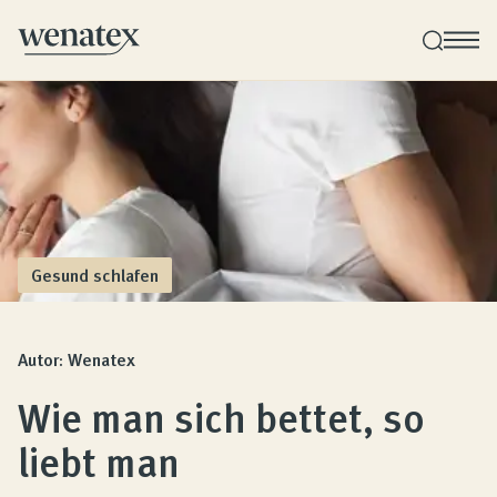
Wenatex Schlafberatung
Produktberatung zu Hause oder online!
Produkte
Gesund schlafen
Qualität und Garantie
Autor: Wenatex
Wie man sich bettet, so
Kundenbewertungen
liebt man