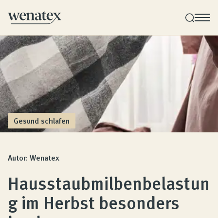
Wenatex Schlafberatung
Produktberatung zu Hause oder online!
Produkte
Gesund schlafen
Qualität und Garantie
Autor: Wenatex
Hausstaubmilbenbelastun
Kundenbewertungen
g im Herbst besonders