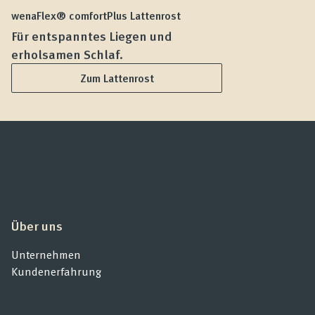
wenaFlex® comfortPlus Lattenrost
we
Für entspanntes Liegen und
F
erholsamen Schlaf.
L
Zum Lattenrost
Über uns
Unternehmen
Kundenerfahrung