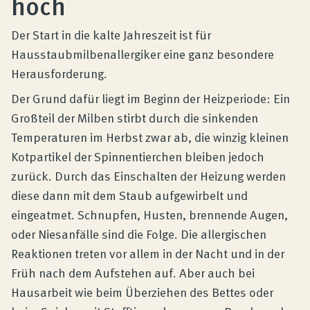
hoch
Produktberatung
Der Start in die kalte Jahreszeit ist für
Unternehmen
Hausstaubmilbenallergiker eine ganz besondere
Herausforderung.
Der Grund dafür liegt im Beginn der Heizperiode: Ein
Kontakt
Großteil der Milben stirbt durch die sinkenden
Temperaturen im Herbst zwar ab, die winzig kleinen
Magazin
Kotpartikel der Spinnentierchen bleiben jedoch
zurück. Durch das Einschalten der Heizung werden
diese dann mit dem Staub aufgewirbelt und
eingeatmet. Schnupfen, Husten, brennende Augen,
oder Niesanfälle sind die Folge. Die allergischen
Reaktionen treten vor allem in der Nacht und in der
Früh nach dem Aufstehen auf. Aber auch bei
Hausarbeit wie beim Überziehen des Bettes oder