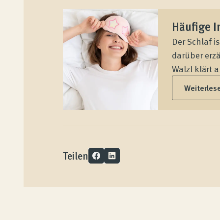
Kundenbewertungen
Häufige I
Der Schlaf i
darüber erzä
Produktberatung
Walzl klärt a
Weiterles
Unternehmen
Kontakt
Teilen
Magazin