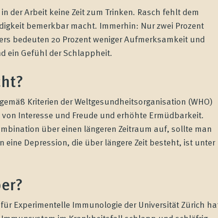
in der Arbeit keine Zeit zum Trinken. Rasch fehlt dem
üdigkeit bemerkbar macht. Immerhin: Nur zwei Prozent
rpers bedeuten 20 Prozent weniger Aufmerksamkeit und
d ein Gefühl der Schlappheit.
cht?
emäß Kriterien der Weltgesundheitsorganisation (WHO)
st von Interesse und Freude und erhöhte Ermüdbarkeit.
ombination über einen längeren Zeitraum auf, sollte man
 eine Depression, die über längere Zeit besteht, ist unter
per?
 für Experimentelle Immunologie der Universität Zürich ha
e Immunsystem im Krankheitsfall schlapp und schläfrig