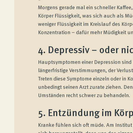
Morgens gerade mal ein schneller Kaffee, 
Körper Flüssigkeit, was sich auch als M
weniger Flüssigkeit im Kreislauf des Kö
Konzentration – dafür mehr Müdigkeit un
4. Depressiv – oder ni
Hauptsymptomen einer Depression sind g
Wenatex Schlafberatung
längerfristige Verstimmungen, der Verlu
Produktberatung zu Hause oder online!
Treten diese Symptome einzeln oder in K
unbedingt seinen Arzt zurate ziehen. Denn
Umständen recht schwer zu behandeln.
Produkte
5. Entzündung im Kör
Qualität und Garantie
Kranke fühlen sich oft müde. Am Institut
sich herausgestellt, dass uns das eigen