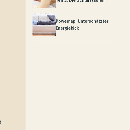
Teil 2: Die Schlafstadien
Powernap: Unterschätzter
Energiekick
t