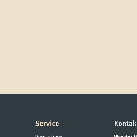
Service
Kontak
Preisanfrage
Wenatex I