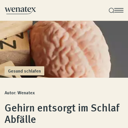
Wenatex Schlafberatung
Produktberatung zu Hause oder online!
Produkte
Gesund schlafen
Qualität und Garantie
Autor: Wenatex
Gehirn entsorgt im Schlaf
Kundenbewertungen
Abfälle