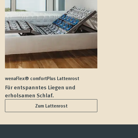
wenaFlex® comfortPlus Lattenrost
we
Für entspanntes Liegen und
F
erholsamen Schlaf.
L
Zum Lattenrost