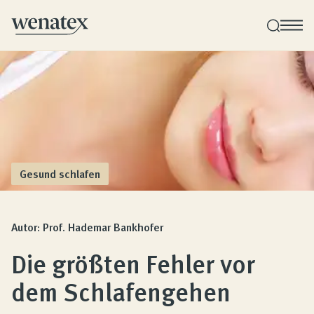
Wenatex Schlafberatung
Produktberatung zu Hause oder online!
Produkte
Gesund schlafen
Qualität und Garantie
Autor: Prof. Hademar Bankhofer
Die größten Fehler vor
Kundenbewertungen
dem Schlafengehen