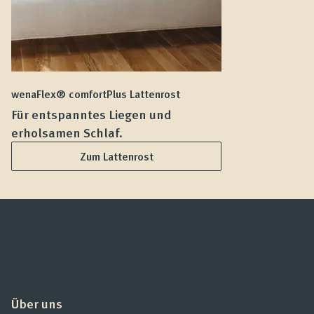
wenaFlex® comfortPlus Lattenrost
we
Für entspanntes Liegen und
F
erholsamen Schlaf.
L
Zum Lattenrost
Über uns