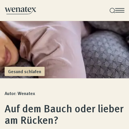
Wenatex Schlafberatung
Produktberatung zu Hause oder online!
Produkte
Gesund schlafen
Qualität und Garantie
Autor: Wenatex
Auf dem Bauch oder lieber
Kundenbewertungen
am Rücken?