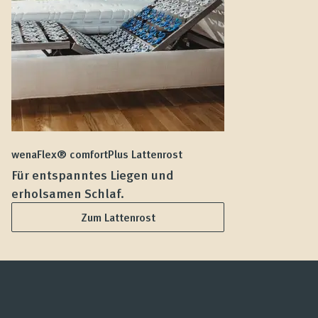
wenaFlex® comfortPlus Lattenrost
we
Für entspanntes Liegen und
F
erholsamen Schlaf.
L
Zum Lattenrost