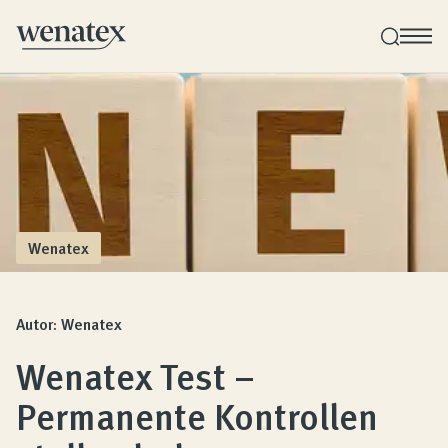
Wenatex Schlafberatung
Individuelle Produktberatung bei Ihnen zu Hause!
Produkte
Wenatex
Qualität und Garantie
Autor: Wenatex
Wenatex Test –
Kundenbewertungen
Permanente Kontrollen