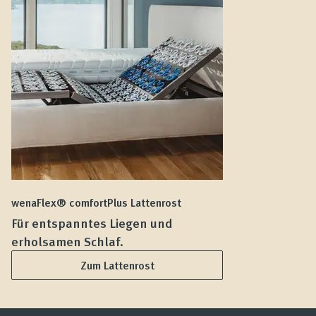
wenaFlex® comfortPlus Lattenrost
we
Für entspanntes Liegen und
F
erholsamen Schlaf.
L
Zum Lattenrost