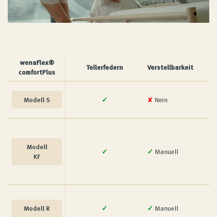
wenaFlex®
Tellerfedern
Verstellbarkeit
comfortPlus
Modell S
✓
✘
Nein
Modell
✓
✓
Manuell
KF
Modell R
✓
✓
Manuell