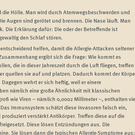
l die Hölle. Man wird durch Atemwegsbeschwerden und
Die Augen sind gerötet und brennen. Die Nase läuft. Man
k. Die Erklärung dafür: Die oder der Betreffende ist
gewaltig den Schlaf stören.
ntscheidend helfen, damit die Allergie-Attacken seltener
m Zusammenhang ergibt sich die Frage: Wie kommt es
llen, die in dieser Jahreszeit durch die Luft fliegen, treffen
er quellen sie auf und platzen. Dadurch kommt der Körpe
 Dagegen wehrt er sich heftig, weil er einem
aben nämlich eine große Ähnlichkeit mit klassischen
groß wie Viren – nämlich 0,0002 Millimeter –, enthalten vie
as Immunsystem schätzt diese Invasoren falsch ein,
 produziert verstärkt Antikörper. Treffen diese auf die
freigesetzt. Diese lösen Entzündungen aus. Die
ine. Sie lösen dann die typischen Allergie-Symptome aus: