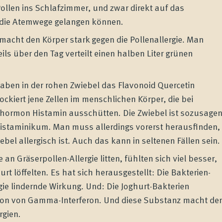
ollen ins Schlafzimmer, und zwar direkt auf das
in die Atemwege gelangen können.
macht den Körper stark gegen die Pollenallergie. Man
eils über den Tag verteilt einen halben Liter grünen
aben in der rohen Zwiebel das Flavonoid Quercetin
ockiert jene Zellen im menschlichen Körper, die bei
hormon Histamin ausschütten. Die Zwiebel ist sozusage
ihistaminikum. Man muss allerdings vorerst herausfinden,
bel allergisch ist. Auch das kann in seltenen Fällen sein.
an Gräserpollen-Allergie litten, fühlten sich viel besser,
hurt löffelten. Es hat sich herausgestellt: Die Bakterien-
gie lindernde Wirkung. Und: Die Joghurt-Bakterien
tion von Gamma-Interferon. Und diese Substanz macht de
rgien.