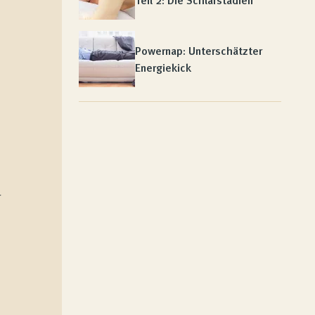
Teil 2: Die Schlafstadien
Powernap: Unterschätzter
Energiekick
r