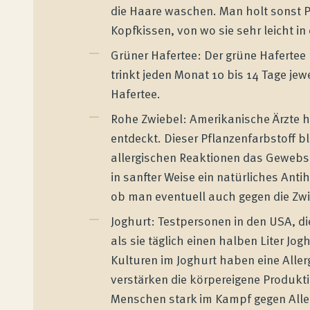
die Haare waschen. Man holt sonst P
Kopfkissen, von wo sie sehr leicht 
Grüner Hafertee: Der grüne Hafertee 
trinkt jeden Monat 10 bis 14 Tage jew
Hafertee.
Rohe Zwiebel: Amerikanische Ärzte h
Wenatex Schlafberatung
entdeckt. Dieser Pflanzenfarbstoff bl
Individuelle Produktberatung bei Ihnen zu
allergischen Reaktionen das Gewebs
Hause!
in sanfter Weise ein natürliches Ant
ob man eventuell auch gegen die Zwie
Joghurt: Testpersonen in den USA, die 
Produkte
als sie täglich einen halben Liter Jog
Kulturen im Joghurt haben eine Aller
verstärken die körpereigene Produk
Qualität und Garantie
Menschen stark im Kampf gegen Alle