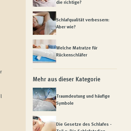
die richtige?
Schlafqualität verbessern:
Aber wie?
Welche Matratze für
Rückenschläfer
r
Mehr aus dieser Kategorie
l
Traumdeutung und häufige
Symbole
Die Gesetze des Schlafes -