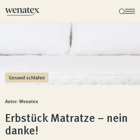
Wenatex Schlafberatung
Individuelle Produktberatung bei Ihnen zu Hause!
Produkte
Gesund schlafen
Qualität und Garantie
Autor: Wenatex
Erbstück Matratze – nein
Kundenbewertungen
danke!