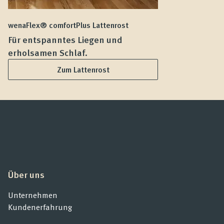
wenaFlex® comfortPlus Lattenrost
we
Für entspanntes Liegen und
F
erholsamen Schlaf.
L
Zum Lattenrost
Über uns
Unternehmen
Kundenerfahrung