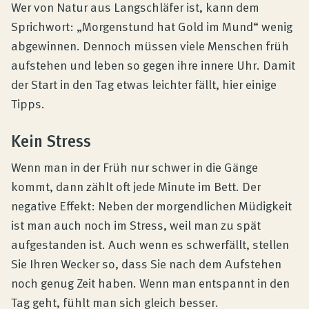
Produktberatung
Wer von Natur aus Langschläfer ist, kann dem
Sprichwort: „Morgenstund hat Gold im Mund“ wenig
abgewinnen. Dennoch müssen viele Menschen früh
Unternehmen
aufstehen und leben so gegen ihre innere Uhr. Damit
der Start in den Tag etwas leichter fällt, hier einige
Kontakt
Tipps.
Kein Stress
Magazin
Wenn man in der Früh nur schwer in die Gänge
kommt, dann zählt oft jede Minute im Bett. Der
negative Effekt: Neben der morgendlichen Müdigkeit
ist man auch noch im Stress, weil man zu spät
aufgestanden ist. Auch wenn es schwerfällt, stellen
Sie Ihren Wecker so, dass Sie nach dem Aufstehen
noch genug Zeit haben. Wenn man entspannt in den
Tag geht, fühlt man sich gleich besser.