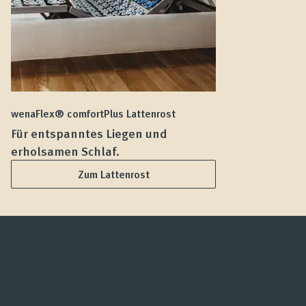
wenaFlex® comfortPlus Lattenrost
we
Für entspanntes Liegen und
F
erholsamen Schlaf.
L
Zum Lattenrost