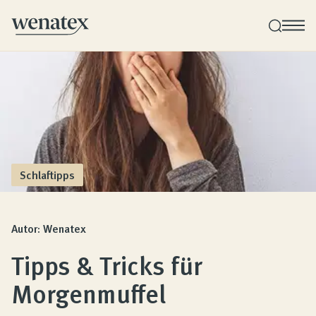
Wenatex Schlafberatung
Produktberatung zu Hause, im Store oder online!
Produkte
Schlaftipps
Qualität und Garantie
Autor: Wenatex
Tipps & Tricks für
Kundenbewertungen
Morgenmuffel