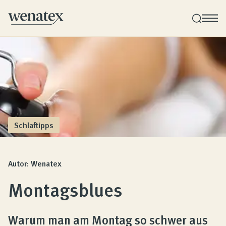
Wenatex Schlafberatung
Produktberatung zu Hause, im Store oder online!
Produkte
Schlaftipps
Qualität und Garantie
Autor: Wenatex
Montagsblues
Kundenbewertungen
Warum man am Montag so schwer aus