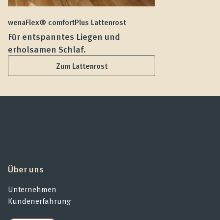
wenaFlex® comfortPlus Lattenrost
we
Für entspanntes Liegen und
F
erholsamen Schlaf.
L
Zum Lattenrost
Über uns
Unternehmen
Kundenerfahrung