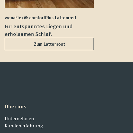
wenaFlex® comfortPlus Lattenrost
we
Für entspanntes Liegen und
F
erholsamen Schlaf.
L
Zum Lattenrost
Über uns
Unternehmen
Kundenerfahrung