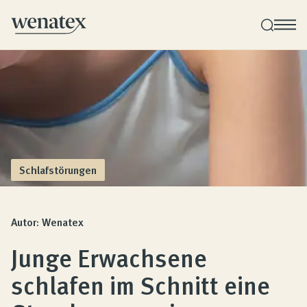
Wenatex Schlafberatung
Produktberatung zu Hause, im Store oder online!
Produkte
Schlafstörungen
Qualität und Garantie
Autor: Wenatex
Junge Erwachsene
Kundenbewertungen
schlafen im Schnitt eine