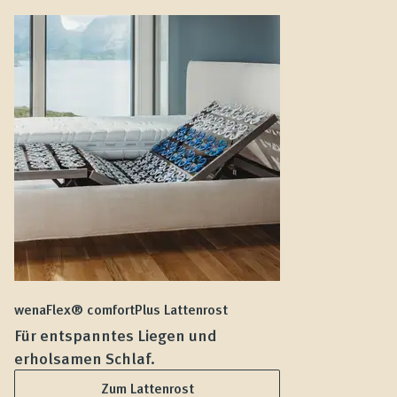
wenaFlex® comfortPlus Lattenrost
we
Für entspanntes Liegen und
F
erholsamen Schlaf.
L
Zum Lattenrost