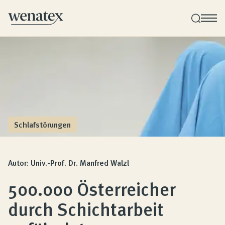
Wenatex Schlafberatung
Produktberatung zu Hause, im Store oder online!
Produkte
Schlafstörungen
Qualität und Garantie
Autor: Univ.-Prof. Dr. Manfred Walzl
500.000 Österreicher
Kundenbewertungen
durch Schichtarbeit