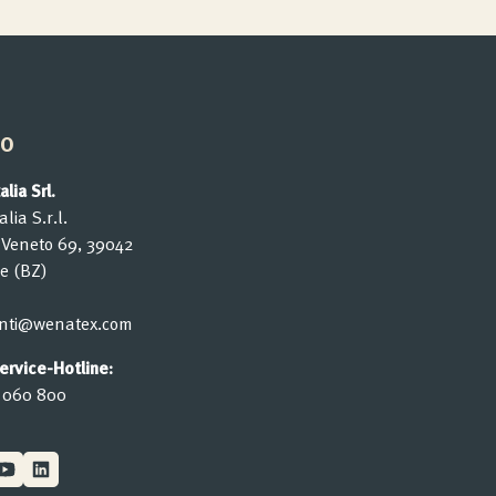
to
lia Srl.
lia S.r.l.
o Veneto 69, 39042
e (BZ)
ienti@wenatex.com
rvice-Hotline:
 060 800