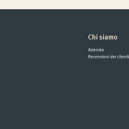
Qualità e Garanzia
Opinioni dei clienti
Chi siamo
Azienda
Consulenza prodotto
Recensioni dei clienti
Azienda
Contatto
Rivista