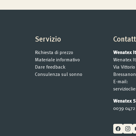
Servizio
Contat
Richiesta di prezzo
Wenatex Ita
Materiale informativo
Wenatex Ita
Dare feedback
Via Vittori
Consulenza sul sonno
Bressanon
E-mail:
serviziocl
Wenatex Se
0039 0472