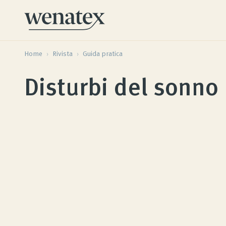
Home
›
Rivista
›
Guida pratica
Disturbi del sonno
Consulenza sul sonno Wenatex
Consulenza sui prodotti personale a domicilio o
online!
Prodotti