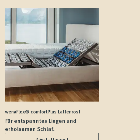
wenaFlex® comfortPlus Lattenrost
we
Für entspanntes Liegen und
F
erholsamen Schlaf.
L
Zum Lattenrost