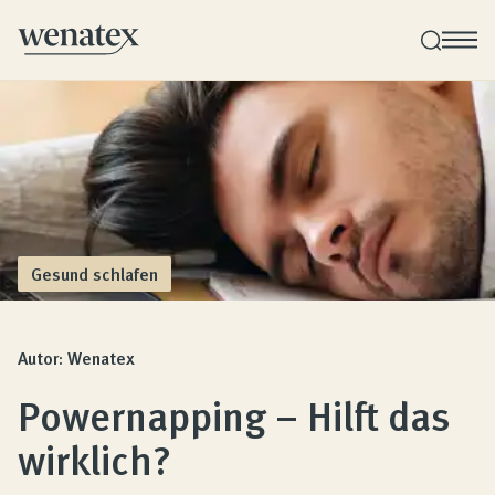
Wenatex Schlafberatung
Produktberatung zu Hause, im Store oder online!
Produkte
Gesund schlafen
Qualität und Garantie
Autor: Wenatex
Powernapping – Hilft das
Kundenbewertungen
wirklich?