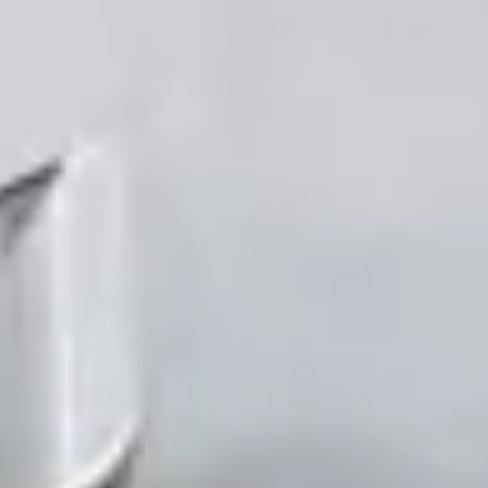
Wenatex Schlafberatung
Produktberatung zu Hause, im Store oder
online!
Produkte
Qualität und Garantie