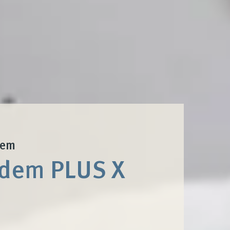
tem
 dem PLUS X