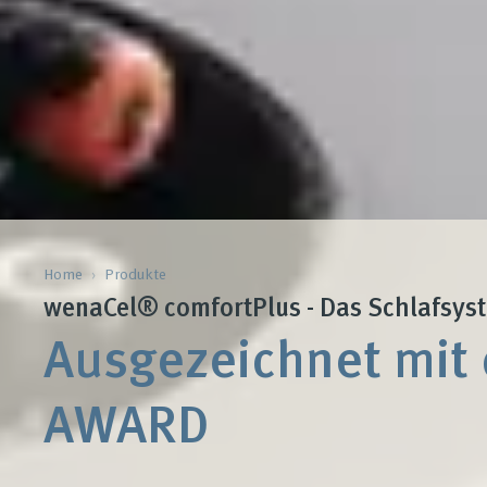
Home
›
Produkte
wenaCel® comfortPlus - Das Schlafsys
Ausgezeichnet mit
AWARD