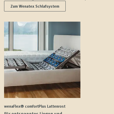
Zum Wenatex Schlafsystem
wenaFlex® comfortPlus Lattenrost
we
Für entspanntes Liegen und
F