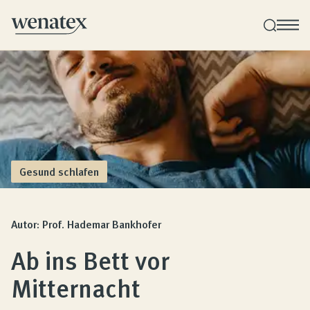
Wenatex Schlafberatung
Produktberatung zu Hause, im Store oder online!
Produkte
Gesund schlafen
Qualität und Garantie
Autor: Prof. Hademar Bankhofer
Ab ins Bett vor
Kundenbewertungen
Mitternacht