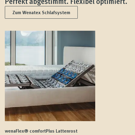
Perfekt abgestimmt. Flexibel optimiert.
Zum Wenatex Schlafsystem
wenaFlex® comfortPlus Lattenrost
we