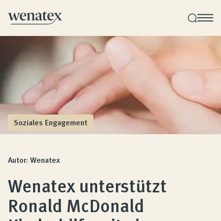
Wenatex Schlafberatung
Individuelle Produktberatung bei Ihnen zu Hause!
Produkte
Soziales Engagement
Qualität und Garantie
Autor: Wenatex
Wenatex unterstützt
Kundenbewertungen
Ronald McDonald