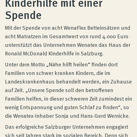
Kinderhilfe mit einer
Produktberatung
Spende
Unternehmen
Mit der Spende von acht WenaFlex Betteinsätzen und
acht Matratzen im Gesamtwert von rund 4.000 Euro
unterstützt das Unternehmen Wenatex das Haus der
Kontakt
Ronald McDonald Kinderhilfe in Salzburg.
Unter dem Motto „Nähe hilft heilen“ finden dort
Magazin
Familien von schwer kranken Kindern, die im
Landeskrankenhaus behandelt werden, ein Zuhause
auf Zeit. „Unsere Spende soll den betroffenen
Familien helfen, in dieser schweren Zeit zumindest ein
wenig Entspannung und guten Schlaf zu finden“, so
die Wenatex-Inhaber Sonja und Hans-Gerd Wernicke.
Das erfolgreiche Salzburger Unternehmen engagiert
sich seit Jahren stark im sozialen Bereich. Denn sich