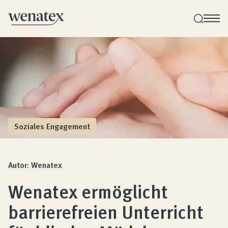
Wenatex Schlafberatung
Individuelle Produktberatung bei Ihnen zu Hause!
Produkte
Soziales Engagement
Qualität und Garantie
Autor: Wenatex
Wenatex ermöglicht
Kundenbewertungen
barrierefreien Unterricht