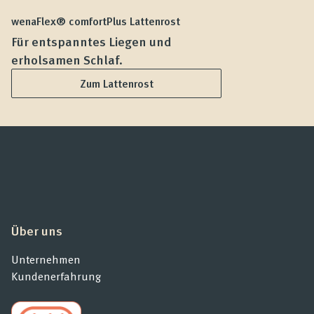
wenaFlex® comfortPlus Lattenrost
we
Für entspanntes Liegen und
F
erholsamen Schlaf.
L
Zum Lattenrost
Über uns
Unternehmen
Kundenerfahrung