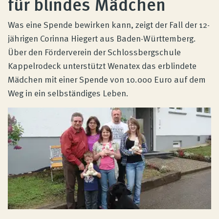
für blindes Mädchen
Produktberatung
Was eine Spende bewirken kann, zeigt der Fall der 12-
Unternehmen
jährigen Corinna Hiegert aus Baden-Württemberg.
Über den Förderverein der Schlossbergschule
Kappelrodeck unterstützt Wenatex das erblindete
Kontakt
Mädchen mit einer Spende von 10.000 Euro auf dem
Weg in ein selbständiges Leben.
Magazin