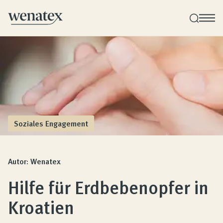
Wenatex Schlafberatung
Individuelle Produktberatung bei Ihnen zu Hause!
Produkte
Soziales Engagement
Qualität und Garantie
Autor: Wenatex
Hilfe für Erdbebenopfer in
Kundenbewertungen
Kroatien