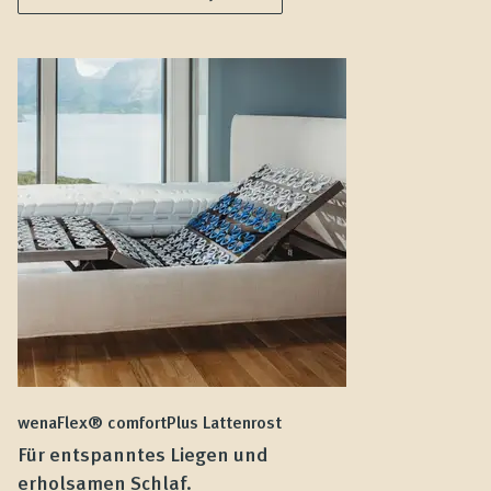
wenaFlex® comfortPlus Lattenrost
we
Für entspanntes Liegen und
F
erholsamen Schlaf.
L